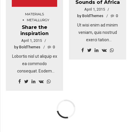
Sounds of Africa
posuere vulputate arcu.
April 1, 2015
MATERIALS
by BoldThemes
0
METALLURGY
Ut wisi enim ad minim
Share the
veniam, quis nostrud
inspiration
exerci tation
April 1, 2015
by BoldThemes
0
ullamcorper suscipit
lobortis nisl ut aliquip ex
Lobortis nisl ut aliquip ex
ea commodo
ea commodo
consequat. Phasellus
consequat. Eodem
accumsan cursus velit.
modo typi, qui nunc
Vestibulum ante ipsum
nobis videntur parum
primis in faucibus orci
clari, fiant sollemnes.
luctus et ultrices
Phasellus magna. In hac
posuere cubilia Curae;
habitasse platea
Sed aliquam, nisi quis
dictumst. Curabitur at
porttitor congue, elit
lacus ac velit ornare
erat euismod orci, ac
lobortis. Curabitur a felis