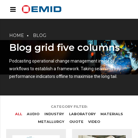
HOME
BLOG
Blog grid five columns
Podcasting operational change management inside of
workflows to establish a framework. Taking seamless key
performance indicators offline to maximise the long tail.
CATEGORY FILTER:
ALL
AUDIO
INDUSTRY
LABORATORY
MATERIALS
METALLURGY
QUOTE
VIDEO