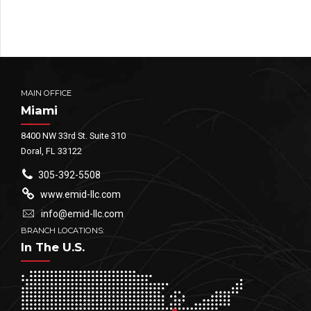
placerat dolor lectus
in nunc fringilla tristique.
quis orci.
MAIN OFFICE
Miami
8400 NW 33rd St. Suite 310
Doral, FL 33122
305-392-5508
www.emid-llc.com
info@emid-llc.com
BRANCH LOCATIONS:
In The U.S.