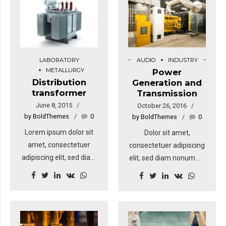
LABORATORY
AUDIO
INDUSTRY
METALLURGY
Power
Distribution
Generation and
transformer
Transmission
June 8, 2015
October 26, 2016
by BoldThemes
0
by BoldThemes
0
Lorem ipsum dolor sit
Dolor sit amet,
amet, consectetuer
consectetuer adipiscing
adipiscing elit, sed diam
elit, sed diam nonummy
nonummy nibh euismod
nibh euismod tincidunt
tincidunt ut laoreet
ut laoreet dolore magna
dolore magna. Ut wisi
aliquam erat volutpat.
enim ad minim veniam,
Sed fringilla mauris sit
quis nostrud exerci
amet nibh. Donec