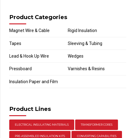
Product Categories
Magnet Wire & Cable
Rigid Insulation
Tapes
Sleeving & Tubing
Lead & Hook Up Wire
Wedges
Pressboard
Varnishes & Resins
Insulation Paper and Film
‎ ‎ ‎ ‎ ‎ ‎ ‎ ‎ ‎ ‎ ‎ ‎ ‎ ‎ ‎ ‎ ‎ ‎ ‎ ‎ ‎ ‎ ‎ ‎ ‎ ‎ ‎ ‎ ‎ ‎ ‎ ‎ ‎ ‎ ‎ ‎ ‎ ‎ ‎ ‎ ‎ ‎ ‎‎ ‎ ‎ ‎ ‎ ‎ ‎ ‎
Product Lines
ELECTRICAL INSULATING MATERIALS
TRANSFORMER CORES
PRE-ASSEMBLED INSULATION KITS
CONVERTING CAPABILITIES